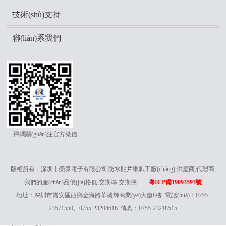
技術(shù)支持
聯(lián)系我們
掃碼關(guān)注官方微信
版權所有：深圳市榮泰電子有限公司|防水貼片喇叭工廠(chǎng),供應商,代理商,
我們的產(chǎn)品價(jià)格低,交期準,交期快
粵ICP備19093593號
地址：深圳市寶安區西鄉金海路華盛輝商業(yè)大廈8樓 電話(huà)：0755-
23571550、0755-23204616 傳真：0755-23218515