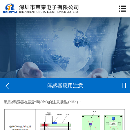


傳感器應用注意
氣壓傳感器在設計時(shí)的注意要點(diǎn)：