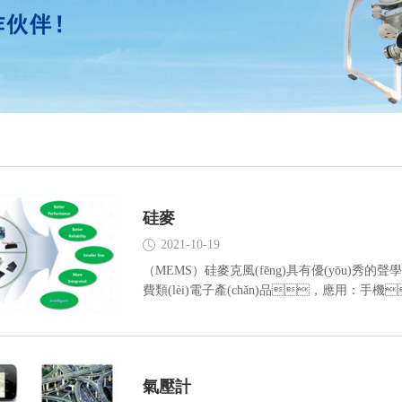
硅麥
2021-10-19
（MEMS）硅麥克風(fēng)具有優(yōu)秀
費類(lèi)電子產(chǎn)品，應用：手機
記本、PDA、MP3／MP4
級錄音器材、音頻設備、助聽(t
等。 優(y
氣壓計