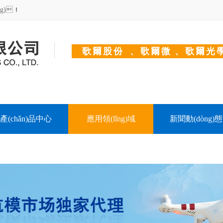
g)！
歌爾股份、歌爾微、歌爾光
產(chǎn)品中心
應用領(lǐng)域
新聞動(dòng)態
(tài)