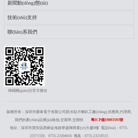
新聞動(dòng)態(tài)
技術(shù)支持
聯(lián)系我們
掃碼關(guān)注官方微信
版權所有：深圳市榮泰電子有限公司|防水貼片喇叭工廠(chǎng),供應商,代理商,
我們的產(chǎn)品價(jià)格低,交期準,交期快
粵ICP備19093593號
地址：深圳市寶安區西鄉金海路華盛輝商業(yè)大廈8樓 電話(huà)：0755-
23571550、0755-23204616 傳真：0755-23218515