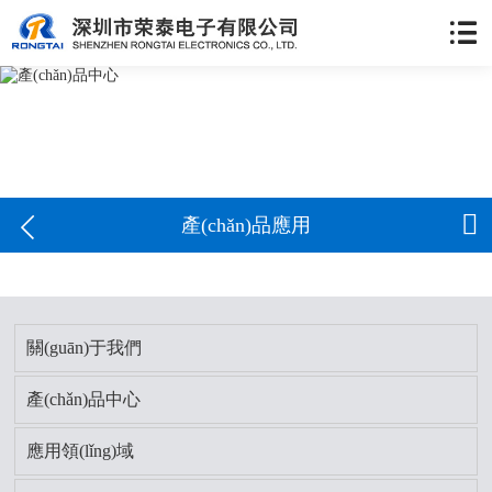


產(chǎn)品應用
關(guān)于我們
產(chǎn)品中心
應用領(lǐng)域