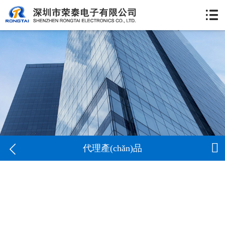


代理產(chǎn)品