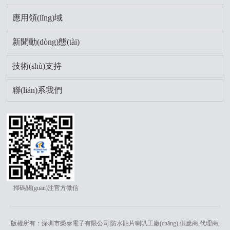
應用領(lǐng)域
新聞動(dòng)態(tài)
技術(shù)支持
聯(lián)系我們
掃碼關(guān)注官方微信
版權所有：深圳市榮泰電子有限公司|防水貼片喇叭工廠(chǎng),供應商,代理商,