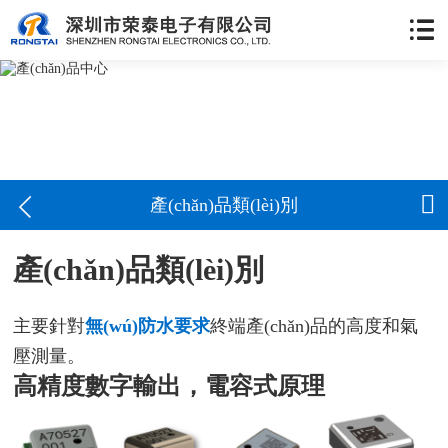


產(chǎn)品類(lèi)別
產(chǎn)品類(lèi)別
主要針對
無(wú)防水要求
終端產(chǎn)品的高度和氣
壓測量。
高精度數字輸出，電容式原理