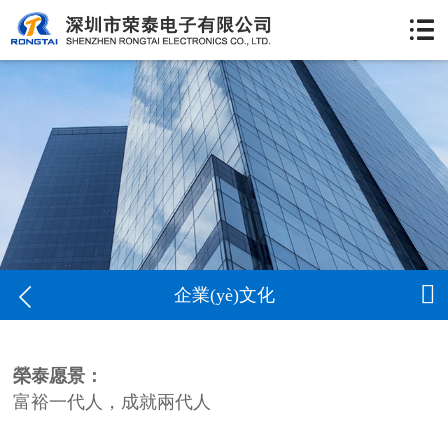


企業(yè)文化
榮泰愿景：
富裕一代人，成就兩代人