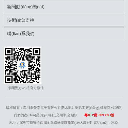
新聞動(dòng)態(tài)
技術(shù)支持
聯(lián)系我們
掃碼關(guān)注官方微信
版權所有：深圳市榮泰電子有限公司|防水貼片喇叭工廠(chǎng),供應商,代理商,
我們的產(chǎn)品價(jià)格低,交期準,交期快
粵ICP備19093593號
地址：深圳市寶安區西鄉金海路華盛輝商業(yè)大廈8樓 電話(huà)：0755-