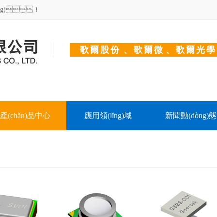
ng)！
歌爾股份、歌爾微、歌爾光學
產(chǎn)品中心
應用領(lǐng)域
新聞動(dòng)態
(tài)