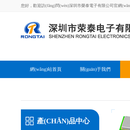
您好，歡迎訪(fǎng)問(wèn)深圳市榮泰電子有限公司官網(wǎ
網(wǎng)站首頁
關(guān)于我們
(yè)
產(CHǍN)品中心