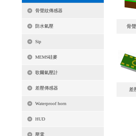
骨聲紋傳感器
骨
防水氣壓
Sip
MEMS硅麥
歌爾氣壓計
差壓傳感器
差
Waterproof horn
HUD
壓電