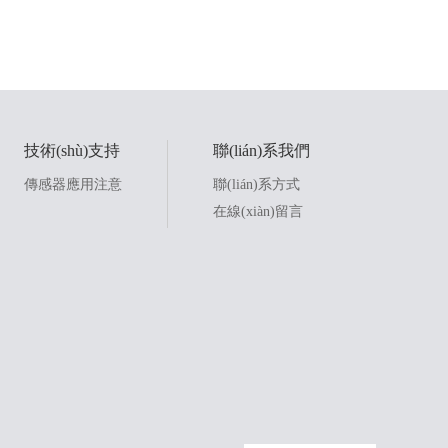
技術(shù)支持
聯(lián)系我們
傳感器應用注意
聯(lián)系方式
在線(xiàn)留言