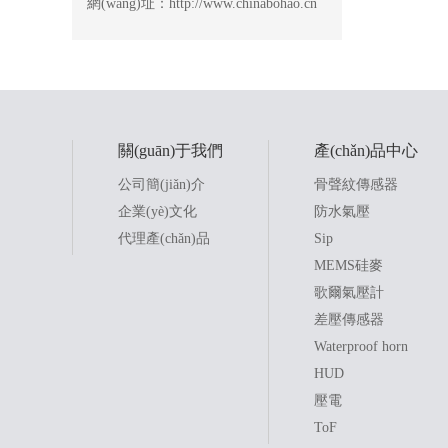
網(wǎng)址：http://www.chinabohao.cn
關(guān)于我們
產(chǎn)品中心
公司簡(jiǎn)介
骨聲紋傳感器
企業(yè)文化
防水氣壓
代理產(chǎn)品
Sip
MEMS硅麥
歌爾氣壓計
差壓傳感器
Waterproof horn
HUD
壓電
ToF