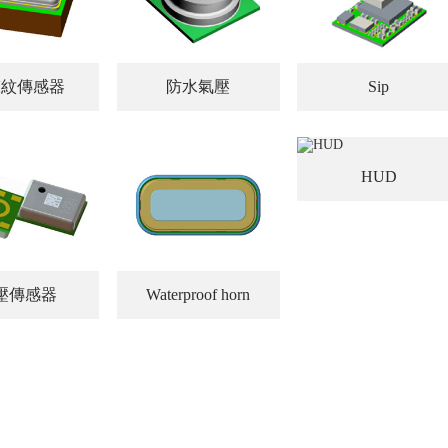
聲紋傳感器
防水氣壓
Sip
HUD
壓傳感器
Waterproof horn